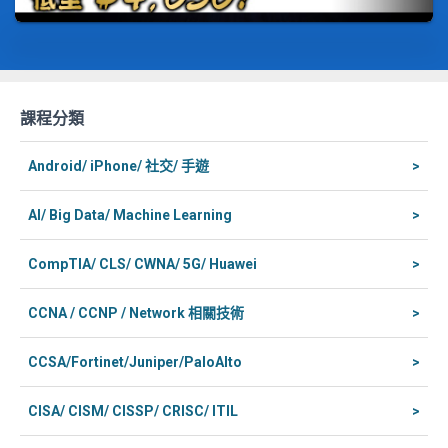
課程分類
Android/ iPhone/ 社交/ 手遊
>
AI/ Big Data/ Machine Learning
>
CompTIA/ CLS/ CWNA/ 5G/ Huawei
>
CCNA / CCNP / Network 相關技術
>
CCSA/Fortinet/Juniper/PaloAlto
>
CISA/ CISM/ CISSP/ CRISC/ ITIL
>