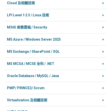
Cloud 及相關技術
>
LPI Level 1‧2‧3 / Linux 技術
>
M365 商務雲端 / Security
>
MS Azure / Windows Server 2025
>
MS Exchange / SharePoint / SQL
>
MS MCSA / MCSE 全科 / .NET
>
Oracle Database / MySQL / Java
>
PMP/ PRINCE2/ Scrum
>
Virtualization 及相關技術
>