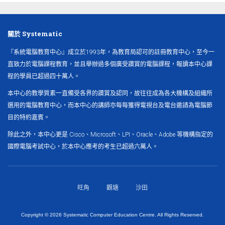
關於 Systematic
『系統電腦教育中心』成立於1993年，為教育局認可的註冊教育中心，至今一
直致力於電腦課程教育，並且舉辦過多個廣受讚賞的電腦課程，報讀本中心課
程的學員已超過四十萬人。
本中心的教學質素一直備受各界的讚賞及認同，故往往成為各大機構及組織所
選用的電腦教育中心，而本中心的講師亦每每獲得電視台及電台邀請為電腦節
目的特約嘉賓。
除此之外，本中心更是 Cisco、Microsoft、LPI、Oracle、Adobe 等機構指定的
國際電腦考試中心，於本中心應考的考生已超過六萬人。
旺角
觀塘
沙田
Copyright ©
2026 Systematic Computer Education Centre. All Rights Reserved.