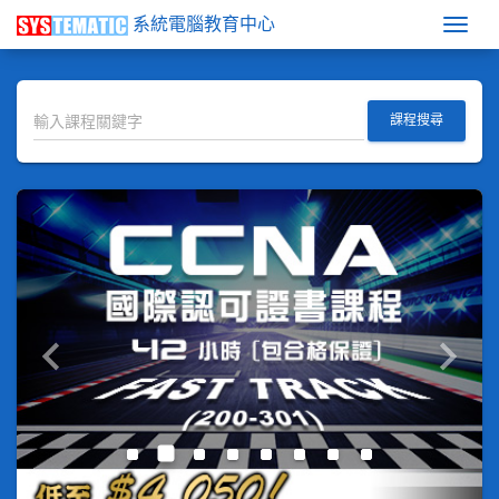
系統電腦教育中心
Togg
課程搜尋
keyboard_arrow_left
keyboard_arrow_right
Previous
Next