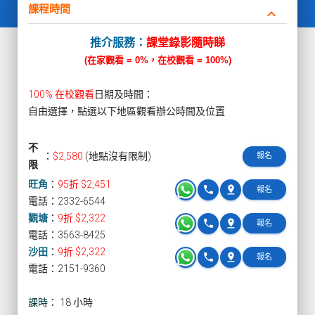
課程時間
keyboard_arrow_down
推介服務：
課堂錄影隨時睇
(在家觀看 = 0%，在校觀看 = 100%)
100% 在校觀看
日期及時間：
自由選擇，點選以下地區觀看辦公時間及位置
不
：
$2,580
(地點沒有限制)
報名
限
旺角
：
95折 $2,451
phone
pin_drop
報名
電話：2332-6544
觀塘
：
9折 $2,322
phone
pin_drop
報名
電話：3563-8425
沙田
：
9折 $2,322
phone
pin_drop
報名
電話：2151-9360
課時：
18 小時