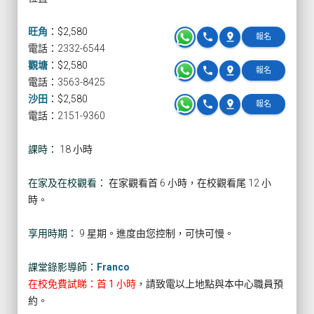
旺角
：
$2,580
phone
pin_drop
報名
電話：2332-6544
觀塘
：
$2,580
phone
pin_drop
報名
電話：3563-8425
沙田
：
$2,580
phone
pin_drop
報名
電話：2151-9360
課時：
18 小時
在家及在校觀看：
在家觀看首 6 小時，在校觀看尾 12 小
時。
享用時期：
9 星期。進度由您控制，可快可慢。
課堂錄影導師：
Franco
在校免費試睇：首 1 小時
，請致電以上地點與本中心職員預
約。