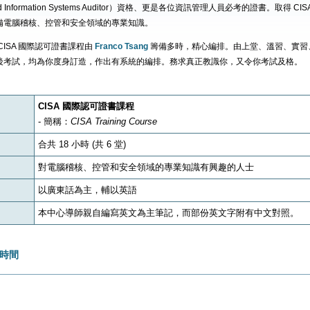
fied Information Systems Auditor）資格、更是各位資訊管理人員必考的證書。取得 
備電腦稽核、控管和安全領域的專業知識。
CISA 國際認可證書課程由
Franco Tsang
籌備多時，精心編排。由上堂、溫習、實習
後考試，均為你度身訂造，作出有系統的編排。務求真正教識你，又令你考試及格。
CISA 國際認可證書課程
- 簡稱：
CISA Training Course
合共 18 小時 (共 6 堂)
對電腦稽核、控管和安全領域的專業知識有興趣的人士
以廣東話為主，輔以英語
本中心導師親自編寫英文為主筆記，而部份英文字附有中文對照。
時間