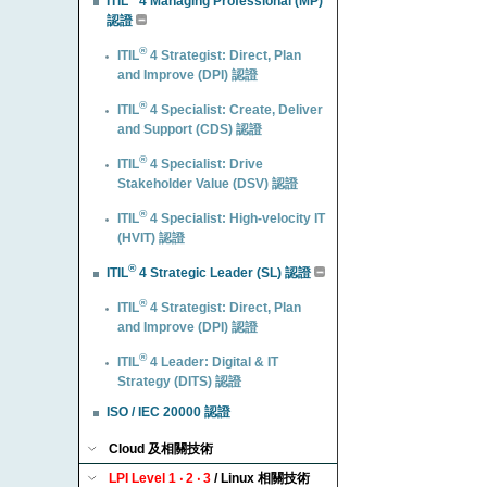
ITIL
4 Managing Professional (MP)
認證
®
ITIL
4 Strategist: Direct, Plan
and Improve (DPI) 認證
®
ITIL
4 Specialist: Create, Deliver
and Support (CDS) 認證
®
ITIL
4 Specialist: Drive
Stakeholder Value (DSV) 認證
®
ITIL
4 Specialist: High-velocity IT
(HVIT) 認證
®
ITIL
4 Strategic Leader (SL) 認證
®
ITIL
4 Strategist: Direct, Plan
and Improve (DPI) 認證
®
ITIL
4 Leader: Digital & IT
Strategy (DITS) 認證
ISO / IEC 20000 認證
Cloud 及相關技術
LPI Level 1 ‧ 2 ‧ 3
/ Linux 相關技術