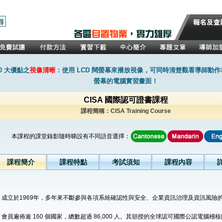
0 大優點之
視像清晰
：使用 LCD 闊螢幕來播放視像，可同時清楚觀看導師動
螢幕的電腦實習畫面！
CISA 國際認可證書課程
課程簡稱：CISA Training Course
本課程的課堂錄影隨時睇設有不同語音選擇：
課程簡介
課程特點
考試須知
課程內容
成立於1969年，多年來不斷參與各項系統確認性與安全、企業資訊治理及資訊風險
會員遍佈逾 160 個國家，總數超過 86,000 人。其頒授的全球認可國際公認電腦稽核