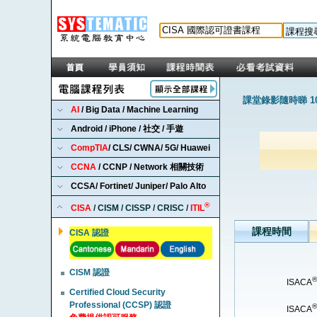
課堂錄影隨時睇 1
AI
/ Big Data / Machine Learning
Android / iPhone / 社交 / 手遊
CompTIA
/ CLS/ CWNA/ 5G/ Huawei
CCNA
/ CCNP / Network 相關技術
CCSA/ Fortinet/ Juniper/ Palo Alto
®
CISA
/ CISM / CISSP / CRISC /
ITIL
課程時間
CISA 認證
CISM 認證
®
ISACA
Certified Cloud Security
Professional (CCSP) 認證
®
ISACA