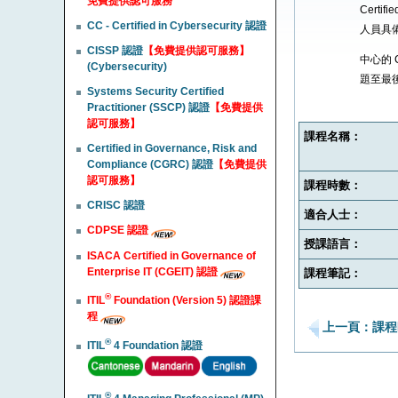
免費提供認可服務
Certi
CC - Certified in Cybersecurity 認證
人員具
CISSP 認證
【免費提供認可服務】
中心的 
(Cybersecurity)
題至最
Systems Security Certified
Practitioner (SSCP) 認證
【免費提供
認可服務】
課程名稱：
Certified in Governance, Risk and
Compliance (CGRC) 認證
【免費提供
認可服務】
課程時數：
CRISC 認證
適合人士：
CDPSE 認證
授課語言：
ISACA Certified in Governance of
Enterprise IT (CGEIT) 認證
課程筆記：
®
ITIL
Foundation (Version 5) 認證課
程
上一頁：課程
®
ITIL
4 Foundation 認證
®