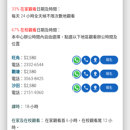
33% 在家觀看
日期及時間：
每天 24 小時全天候不限次數地觀看
67% 在校觀看
日期及時間：
本中心辦公時間內自由選擇，點選以下地區觀看辦公時間及
位置
旺角
：
$2,580
phone
pin_drop
報名
電話：2332-6544
觀塘
：
$2,580
phone
pin_drop
報名
電話：3563-8425
沙田
：
$2,580
phone
pin_drop
報名
電話：2151-9360
課時：
18 小時
在家及在校觀看：
在家觀看首 6 小時，在校觀看尾 12 小
時。