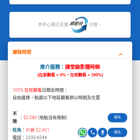
本中心現已支援
付款。
課程時間
keyboard_arrow_down
推介服務：
課堂錄影隨時睇
(在家觀看 = 0%，在校觀看 = 100%)
100% 在校觀看
日期及時間：
自由選擇，點選以下地區觀看辦公時間及位置
不
：
$2,580
(地點沒有限制)
報名
限
旺角
：
95折 $2,451
phone
pin_drop
報名
電話：2332-6544