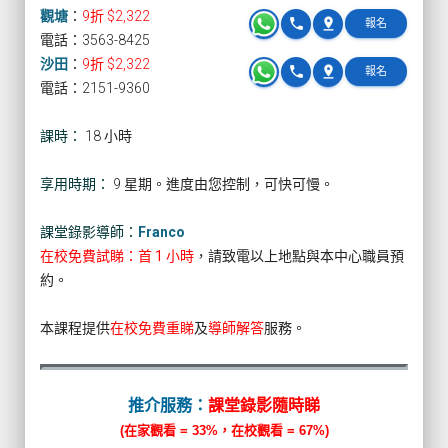
觀塘
：
9折 $2,322
phone
pin_drop
報名
電話：3563-8425
沙田
：
9折 $2,322
phone
pin_drop
報名
電話：2151-9360
課時：
18 小時
享用時期：
9 星期。進度由您控制，可快可慢。
課堂錄影導師：
Franco
在校免費試睇：首 1 小時
，請致電以上地點與本中心職員預
約。
本課程提供
在校免費重睇
及
導師解答
服務。
推介服務：
課堂錄影隨時睇
(在家觀看 = 33%，在校觀看 = 67%)