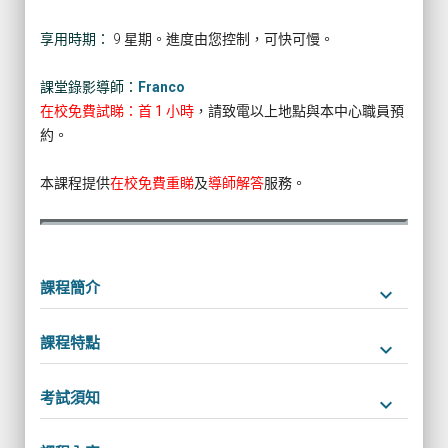
享用時期：
9 星期。進度由您控制，可快可慢。
課堂錄影導師：
Franco
在校免費試睇：首 1 小時
，請致電以上地點與本中心職員預
約。
本課程提供
在校免費重睇
及
導師解答
服務。
課程簡介
keyboard_arrow_down
課程特點
keyboard_arrow_down
考試須知
keyboard_arrow_down