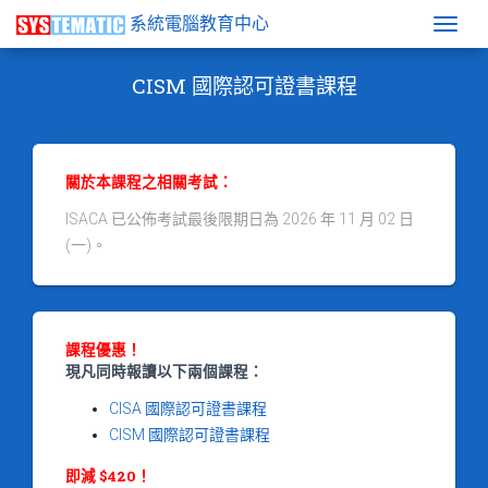
系統電腦教育中心
Togg
CISM 國際認可證書課程
關於本課程之相關考試：
ISACA 已公佈考試最後限期日為 2026 年 11 月 02 日
(一)。
課程優惠！
現凡同時報讀以下兩個課程：
CISA 國際認可證書課程
CISM 國際認可證書課程
即減 $420！