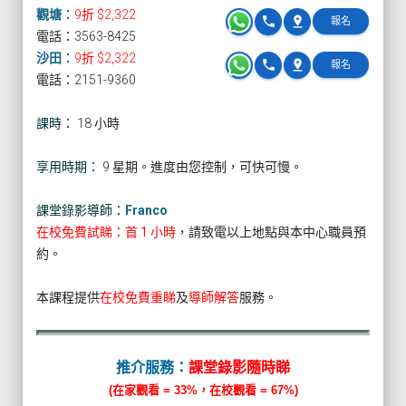
觀塘
：
9折 $2,322
phone
pin_drop
報名
電話：3563-8425
沙田
：
9折 $2,322
phone
pin_drop
報名
電話：2151-9360
課時：
18 小時
享用時期：
9 星期。進度由您控制，可快可慢。
課堂錄影導師：
Franco
在校免費試睇：首 1 小時
，請致電以上地點與本中心職員預
約。
本課程提供
在校免費重睇
及
導師解答
服務。
推介服務：
課堂錄影隨時睇
(在家觀看 = 33%，在校觀看 = 67%)