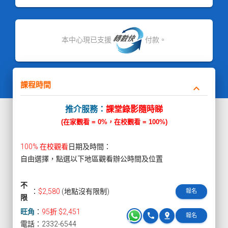
本中心現已支援
付款。
課程時間
keyboard_arrow_down
推介服務：
課堂錄影隨時睇
(在家觀看 = 0%，在校觀看 = 100%)
100% 在校觀看
日期及時間：
自由選擇，點選以下地區觀看辦公時間及位置
不
：
$2,580
(地點沒有限制)
報名
限
旺角
：
95折 $2,451
phone
pin_drop
報名
電話：2332-6544