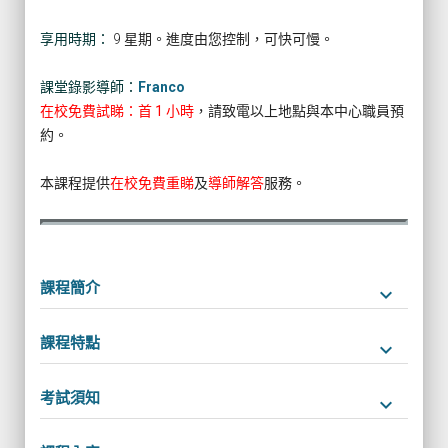
享用時期：
9 星期。進度由您控制，可快可慢。
課堂錄影導師：
Franco
在校免費試睇：首 1 小時
，請致電以上地點與本中心職員預
約。
本課程提供
在校免費重睇
及
導師解答
服務。
課程簡介
keyboard_arrow_down
課程特點
keyboard_arrow_down
考試須知
keyboard_arrow_down