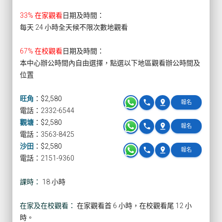
33% 在家觀看
日期及時間：
每天 24 小時全天候不限次數地觀看
67% 在校觀看
日期及時間：
本中心辦公時間內自由選擇，點選以下地區觀看辦公時間及
位置
旺角
：
$2,580
phone
pin_drop
報名
電話：2332-6544
觀塘
：
$2,580
phone
pin_drop
報名
電話：3563-8425
沙田
：
$2,580
phone
pin_drop
報名
電話：2151-9360
課時：
18 小時
在家及在校觀看：
在家觀看首 6 小時，在校觀看尾 12 小
時。