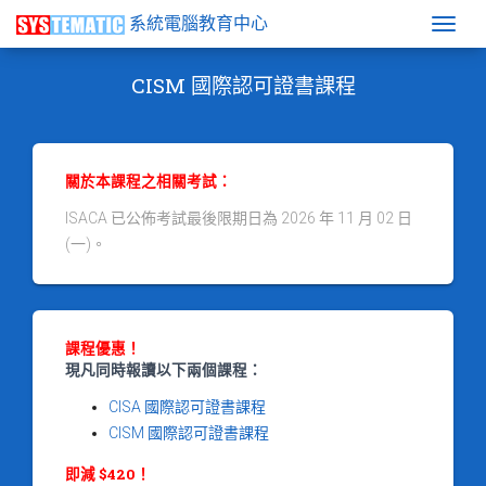
系統電腦教育中心
Togg
CISM 國際認可證書課程
關於本課程之相關考試：
ISACA 已公佈考試最後限期日為 2026 年 11 月 02 日
(一)。
課程優惠！
現凡同時報讀以下兩個課程：
CISA 國際認可證書課程
CISM 國際認可證書課程
即減 $420！