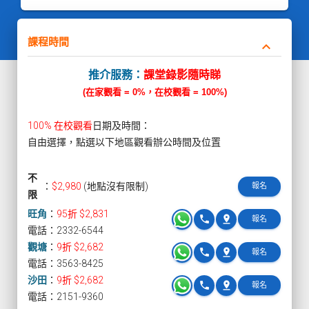
課程時間
keyboard_arrow_down
推介服務：
課堂錄影隨時睇
(在家觀看 = 0%，在校觀看 = 100%)
100% 在校觀看
日期及時間：
自由選擇，點選以下地區觀看辦公時間及位置
不
：
$2,980
(地點沒有限制)
報名
限
旺角
：
95折 $2,831
phone
pin_drop
報名
電話：2332-6544
觀塘
：
9折 $2,682
phone
pin_drop
報名
電話：3563-8425
沙田
：
9折 $2,682
phone
pin_drop
報名
電話：2151-9360