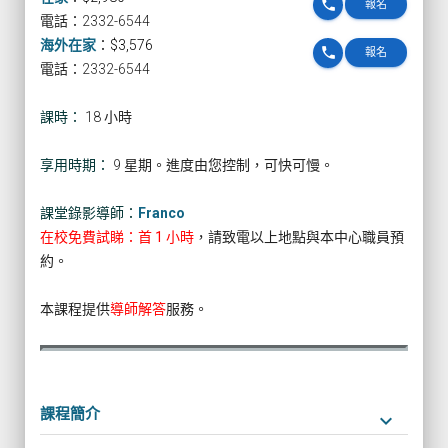
phone
報名
電話：2332-6544
海外在家
：
$3,576
phone
報名
電話：2332-6544
課時：
18 小時
享用時期：
9 星期。進度由您控制，可快可慢。
課堂錄影導師：
Franco
在校免費試睇：首 1 小時
，請致電以上地點與本中心職員預
約。
本課程提供
導師解答
服務。
課程簡介
keyboard_arrow_down