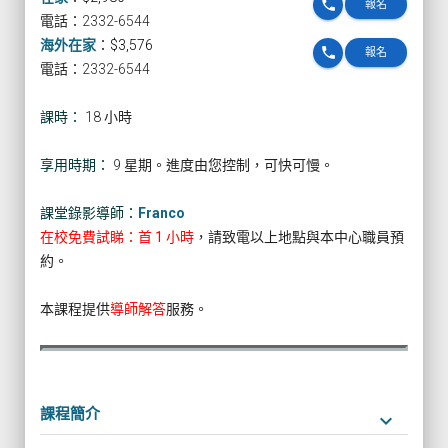
phone
報名
電話：2332-6544
海外在家
：
$3,576
phone
報名
電話：2332-6544
課時：
18 小時
享用時期：
9 星期。進度由您控制，可快可慢。
課堂錄影導師：
Franco
在校免費試睇：首 1 小時
，請致電以上地點與本中心職員預
約。
本課程提供
導師解答
服務。
課程簡介
keyboard_arrow_down