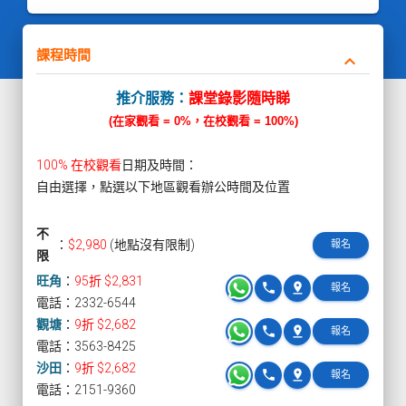
課程時間
keyboard_arrow_down
推介服務：
課堂錄影隨時睇
(在家觀看 = 0%，在校觀看 = 100%)
100% 在校觀看
日期及時間：
自由選擇，點選以下地區觀看辦公時間及位置
不
：
$2,980
(地點沒有限制)
報名
限
旺角
：
95折 $2,831
phone
pin_drop
報名
電話：2332-6544
觀塘
：
9折 $2,682
phone
pin_drop
報名
電話：3563-8425
沙田
：
9折 $2,682
phone
pin_drop
報名
電話：2151-9360