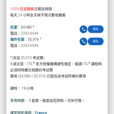
100% 在家觀看
日期及時間：
每天 24 小時全天候不限次數地觀看
#
在家
：
$4,980
phone
報名
電話：2332-6544
#
海外在家
：
$5,976
phone
報名
電話：2332-6544
#
(另加 $5,010 考試費)
®
®
# 請注意：ITIL
官方授權機構硬性規定，報讀 ITIL
課程時
必須同時繳交相應的考試費
費用 ($4,980 + $5,010) 已經包括考試所需的費用
課時：
18 小時
享用時期：
9 星期。進度由您控制，可快可慢。
課堂錄影導師：
Franco