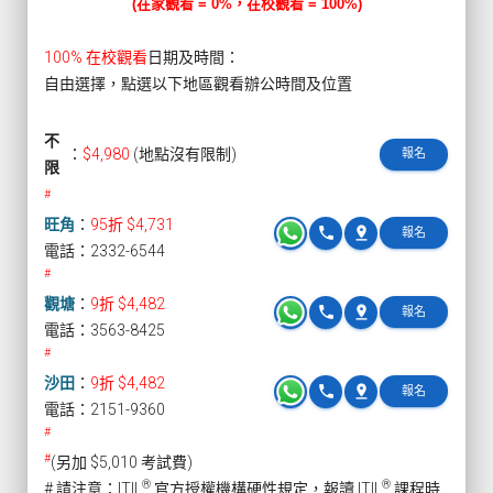
(在家觀看 = 0%，在校觀看 = 100%)
100% 在校觀看
日期及時間：
自由選擇，點選以下地區觀看辦公時間及位置
不
：
$4,980
(地點沒有限制)
報名
限
#
旺角
：
95折 $4,731
phone
pin_drop
報名
電話：2332-6544
#
觀塘
：
9折 $4,482
phone
pin_drop
報名
電話：3563-8425
#
沙田
：
9折 $4,482
phone
pin_drop
報名
電話：2151-9360
#
#
(另加 $5,010 考試費)
®
®
# 請注意：ITIL
官方授權機構硬性規定，報讀 ITIL
課程時