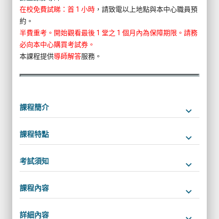
在校免費試睇：首 1 小時
，請致電以上地點與本中心職員預
約。
半費重考。開始觀看最後 1 堂之 1 個月內為保障期限。請務
必向本中心購買考試券。
本課程提供
導師解答
服務。
課程簡介
keyboard_arrow_down
課程特點
keyboard_arrow_down
考試須知
keyboard_arrow_down
課程內容
keyboard_arrow_down
詳細內容
keyboard_arrow_down