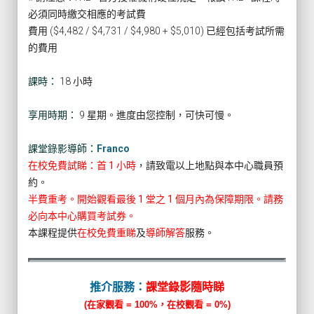
必須同時繳交相應的考試費
費用 ($4,482 / $4,731 / $4,980 + $5,010) 已經包括考試所需
的費用
課時：
18 小時
享用時期：
9 星期。進度由您控制，可快可慢。
課堂錄影導師：
Franco
在校免費試睇：首 1 小時
，請致電以上地點與本中心職員預
約。
半費重考。開始觀看最後 1 堂之 1 個月內為保障期限。請務
必向本中心購買考試券。
本課程提供
在校免費重睇
及
導師解答
服務。
推介服務：
課堂錄影隨時睇
(在家觀看 = 100%，在校觀看 = 0%)