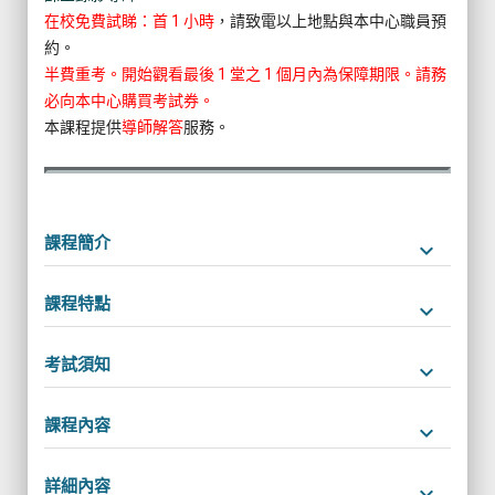
在校免費試睇：首 1 小時
，請致電以上地點與本中心職員預
約。
半費重考。開始觀看最後 1 堂之 1 個月內為保障期限。請務
必向本中心購買考試券。
本課程提供
導師解答
服務。
課程簡介
keyboard_arrow_down
課程特點
keyboard_arrow_down
考試須知
keyboard_arrow_down
課程內容
keyboard_arrow_down
詳細內容
keyboard_arrow_down