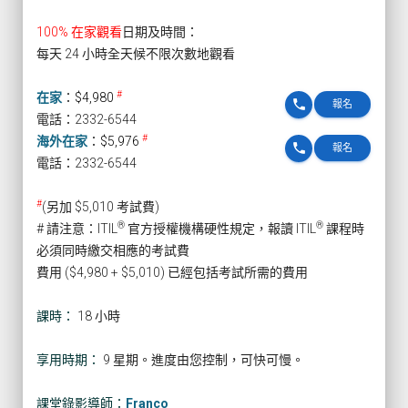
100% 在家觀看
日期及時間：
每天 24 小時全天候不限次數地觀看
#
在家
：
$4,980
phone
報名
電話：2332-6544
#
海外在家
：
$5,976
phone
報名
電話：2332-6544
#
(另加 $5,010 考試費)
®
®
# 請注意：ITIL
官方授權機構硬性規定，報讀 ITIL
課程時
必須同時繳交相應的考試費
費用 ($4,980 + $5,010) 已經包括考試所需的費用
課時：
18 小時
享用時期：
9 星期。進度由您控制，可快可慢。
課堂錄影導師：
Franco