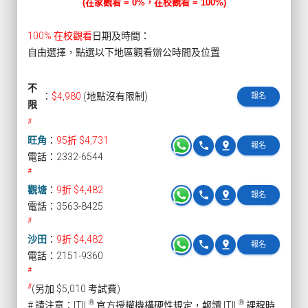
(在家觀看 = 0%，在校觀看 = 100%)
100% 在校觀看
日期及時間：
自由選擇，點選以下地區觀看辦公時間及位置
不
：
$4,980
(地點沒有限制)
報名
限
#
旺角
：
95折 $4,731
phone
pin_drop
報名
電話：2332-6544
#
觀塘
：
9折 $4,482
phone
pin_drop
報名
電話：3563-8425
#
沙田
：
9折 $4,482
phone
pin_drop
報名
電話：2151-9360
#
#
(另加 $5,010 考試費)
®
®
# 請注意：ITIL
官方授權機構硬性規定，報讀 ITIL
課程時