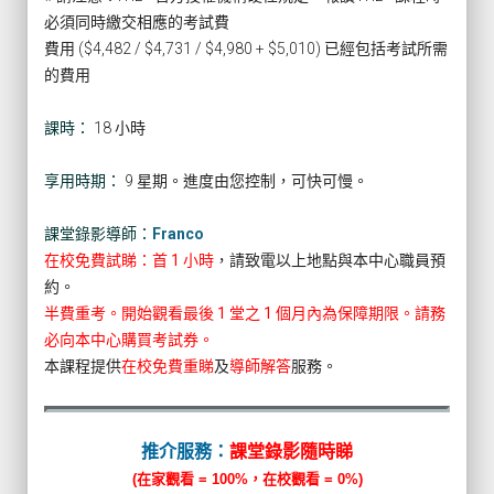
必須同時繳交相應的考試費
費用 ($4,482 / $4,731 / $4,980 + $5,010) 已經包括考試所需
的費用
課時：
18 小時
享用時期：
9 星期。進度由您控制，可快可慢。
課堂錄影導師：
Franco
在校免費試睇：首 1 小時
，請致電以上地點與本中心職員預
約。
半費重考。開始觀看最後 1 堂之 1 個月內為保障期限。請務
必向本中心購買考試券。
本課程提供
在校免費重睇
及
導師解答
服務。
推介服務：
課堂錄影隨時睇
(在家觀看 = 100%，在校觀看 = 0%)