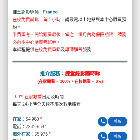
課堂錄影導師：
Franco
在校免費試睇：首 1 小時
，請致電以上地點與本中心職員預
約。
半費重考。開始觀看最後 1 堂之 1 個月內為保障期限。請務
必向本中心購買考試券。
本課程提供
在校免費重睇
及
導師解答
服務。
推介服務：
課堂錄影隨時睇
(在家觀看 = 100%，在校觀看 = 0%)
100% 在家觀看
日期及時間：
每天 24 小時全天候不限次數地觀看
#
在家
：
$4,980
phone
報名
電話：2332-6544
#
海外在家
：
$5,976
phone
報名