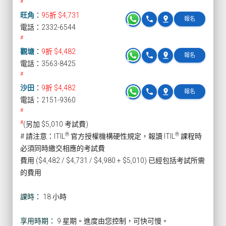
#
旺角
：
95折 $4,731
phone
pin_drop
報名
電話：2332-6544
#
觀塘
：
9折 $4,482
phone
pin_drop
報名
電話：3563-8425
#
沙田
：
9折 $4,482
phone
pin_drop
報名
電話：2151-9360
#
#
(另加 $5,010 考試費)
®
®
# 請注意：ITIL
官方授權機構硬性規定，報讀 ITIL
課程時
必須同時繳交相應的考試費
費用 ($4,482 / $4,731 / $4,980 + $5,010) 已經包括考試所需
的費用
課時：
18 小時
享用時期：
9 星期。進度由您控制，可快可慢。