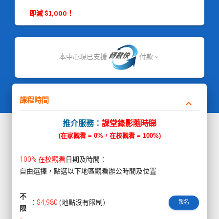
即減 $1,000！
本中心現已支援
付款。
課程時間
keyboard_arrow_down
推介服務：
課堂錄影隨時睇
(在家觀看 = 0%，在校觀看 = 100%)
100% 在校觀看
日期及時間：
自由選擇，點選以下地區觀看辦公時間及位置
不
：
$4,980
(地點沒有限制)
報名
限