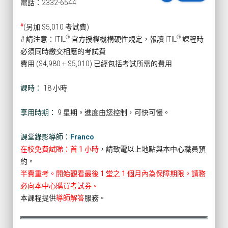
電話：2332-6544
#
(另加 $5,010 考試費)
®
®
# 請注意：ITIL
官方授權機構硬性規定，報讀 ITIL
課程時
必須同時繳交相應的考試費
費用 ($4,980 + $5,010) 已經包括考試所需的費用
課時：
18 小時
享用時期：
9 星期。進度由您控制，可快可慢。
課堂錄影導師：
Franco
在校免費試睇：首 1 小時
，請致電以上地點與本中心職員預
約。
半費重考。開始觀看最後 1 堂之 1 個月內為保障期限。請務
必向本中心購買考試券。
本課程提供
導師解答
服務。