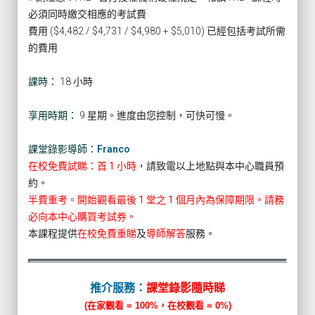
必須同時繳交相應的考試費
費用 ($4,482 / $4,731 / $4,980 + $5,010) 已經包括考試所需
的費用
課時：
18 小時
享用時期：
9 星期。進度由您控制，可快可慢。
課堂錄影導師：
Franco
在校免費試睇：首 1 小時
，請致電以上地點與本中心職員預
約。
半費重考。開始觀看最後 1 堂之 1 個月內為保障期限。請務
必向本中心購買考試券。
本課程提供
在校免費重睇
及
導師解答
服務。
推介服務：
課堂錄影隨時睇
(在家觀看 = 100%，在校觀看 = 0%)