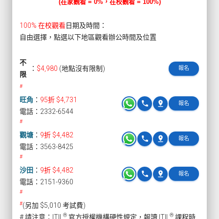
(在家觀看 = 0%，在校觀看 = 100%)
100% 在校觀看
日期及時間：
自由選擇，點選以下地區觀看辦公時間及位置
不
：
$4,980
(地點沒有限制)
報名
限
#
旺角
：
95折 $4,731
phone
pin_drop
報名
電話：2332-6544
#
觀塘
：
9折 $4,482
phone
pin_drop
報名
電話：3563-8425
#
沙田
：
9折 $4,482
phone
pin_drop
報名
電話：2151-9360
#
#
(另加 $5,010 考試費)
®
®
# 請注意：ITIL
官方授權機構硬性規定，報讀 ITIL
課程時