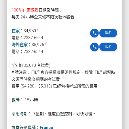
100% 在家觀看
日期及時間：
每天 24 小時全天候不限次數地觀看
#
在家
：
$4,980
phone
報名
電話：2332-6544
#
海外在家
：
$5,976
phone
報名
電話：2332-6544
#
(另加 $5,010 考試費)
®
®
# 請注意：ITIL
官方授權機構硬性規定，報讀 ITIL
課程時
必須同時繳交相應的考試費
費用 ($4,980 + $5,010) 已經包括考試所需的費用
課時：
18 小時
享用時期：
9 星期。進度由您控制，可快可慢。
課堂錄影導師：
Franco