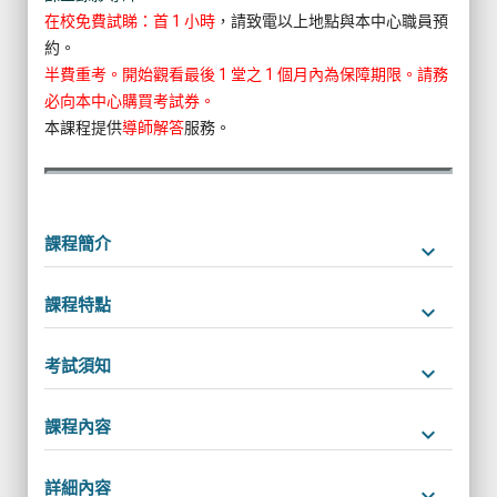
在校免費試睇：首 1 小時
，請致電以上地點與本中心職員預
約。
半費重考。開始觀看最後 1 堂之 1 個月內為保障期限。請務
必向本中心購買考試券。
本課程提供
導師解答
服務。
課程簡介
keyboard_arrow_down
課程特點
keyboard_arrow_down
考試須知
keyboard_arrow_down
課程內容
keyboard_arrow_down
詳細內容
keyboard_arrow_down