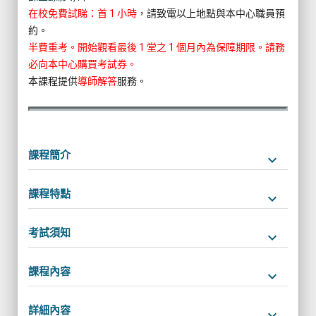
在校免費試睇：首 1 小時
，請致電以上地點與本中心職員預
約。
半費重考。開始觀看最後 1 堂之 1 個月內為保障期限。請務
必向本中心購買考試券。
本課程提供
導師解答
服務。
課程簡介
keyboard_arrow_down
課程特點
keyboard_arrow_down
考試須知
keyboard_arrow_down
課程內容
keyboard_arrow_down
詳細內容
keyboard_arrow_down