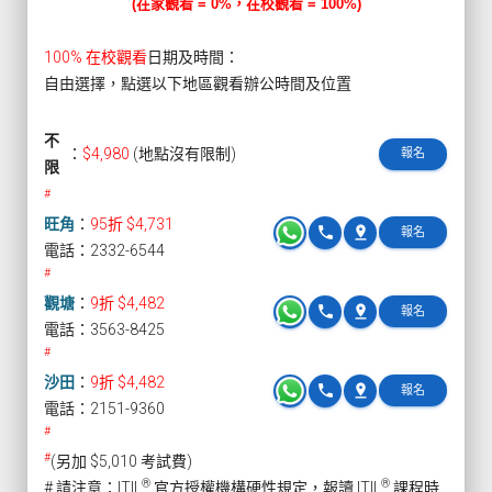
(在家觀看 = 0%，在校觀看 = 100%)
100% 在校觀看
日期及時間：
自由選擇，點選以下地區觀看辦公時間及位置
不
：
$4,980
(地點沒有限制)
報名
限
#
旺角
：
95折 $4,731
phone
pin_drop
報名
電話：2332-6544
#
觀塘
：
9折 $4,482
phone
pin_drop
報名
電話：3563-8425
#
沙田
：
9折 $4,482
phone
pin_drop
報名
電話：2151-9360
#
#
(另加 $5,010 考試費)
®
®
# 請注意：ITIL
官方授權機構硬性規定，報讀 ITIL
課程時