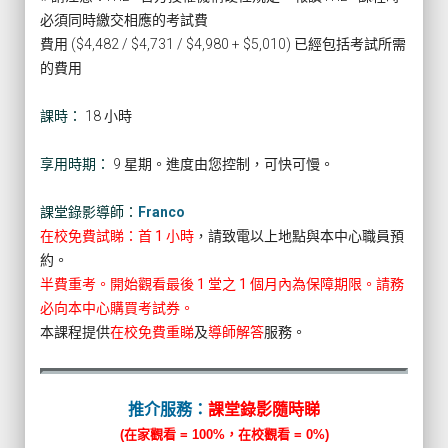
必須同時繳交相應的考試費
費用 ($4,482 / $4,731 / $4,980 + $5,010) 已經包括考試所需
的費用
課時：
18 小時
享用時期：
9 星期。進度由您控制，可快可慢。
課堂錄影導師：
Franco
在校免費試睇：首 1 小時
，請致電以上地點與本中心職員預
約。
半費重考。開始觀看最後 1 堂之 1 個月內為保障期限。請務
必向本中心購買考試券。
本課程提供
在校免費重睇
及
導師解答
服務。
推介服務：
課堂錄影隨時睇
(在家觀看 = 100%，在校觀看 = 0%)