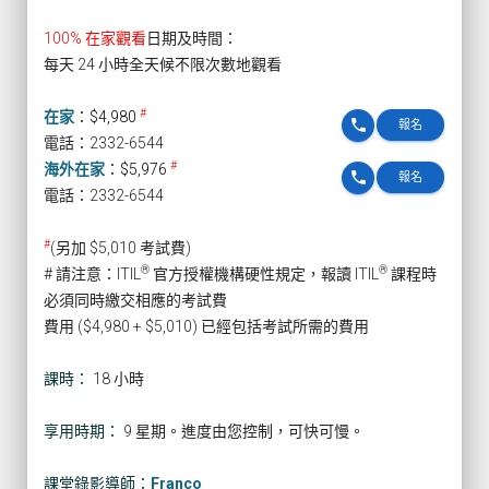
100% 在家觀看
日期及時間：
每天 24 小時全天候不限次數地觀看
#
在家
：
$4,980
phone
報名
電話：2332-6544
#
海外在家
：
$5,976
phone
報名
電話：2332-6544
#
(另加 $5,010 考試費)
®
®
# 請注意：ITIL
官方授權機構硬性規定，報讀 ITIL
課程時
必須同時繳交相應的考試費
費用 ($4,980 + $5,010) 已經包括考試所需的費用
課時：
18 小時
享用時期：
9 星期。進度由您控制，可快可慢。
課堂錄影導師：
Franco