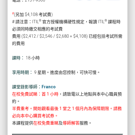
電話：2151-9360
#
(另加 $4,108 考試費)
®
®
# 請注意：ITIL
官方授權機構硬性規定，報讀 ITIL
課程時
必須同時繳交相應的考試費
費用 ($2,412 / $2,546 / $2,680 + $4,108) 已經包括考試所需
的費用
課時：
18 小時
享用時期：
9 星期。進度由您控制，可快可慢。
課堂錄影導師：
Franco
在校免費試睇：首 1 小時
，請致電以上地點與本中心職員預
約。
半費重考。開始觀看最後 1 堂之 1 個月內為保障期限。請務
必向本中心購買考試券。
本課程提供
在校免費重睇
及
導師解答
服務。