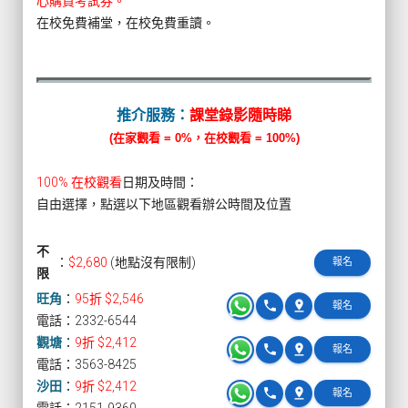
心購買考試券。
在校免費補堂，在校免費重讀。
推介服務：
課堂錄影隨時睇
(在家觀看 = 0%，在校觀看 = 100%)
100% 在校觀看
日期及時間：
自由選擇，點選以下地區觀看辦公時間及位置
不
：
$2,680
(地點沒有限制)
報名
限
旺角
：
95折 $2,546
phone
pin_drop
報名
電話：2332-6544
觀塘
：
9折 $2,412
phone
pin_drop
報名
電話：3563-8425
沙田
：
9折 $2,412
phone
pin_drop
報名