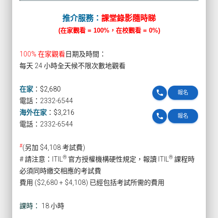
推介服務：
課堂錄影隨時睇
(在家觀看 = 100%，在校觀看 = 0%)
100% 在家觀看
日期及時間：
每天 24 小時全天候不限次數地觀看
在家
：
$2,680
phone
報名
電話：2332-6544
海外在家
：
$3,216
phone
報名
電話：2332-6544
#
(另加 $4,108 考試費)
®
®
# 請注意：ITIL
官方授權機構硬性規定，報讀 ITIL
課程時
必須同時繳交相應的考試費
費用 ($2,680 + $4,108) 已經包括考試所需的費用
課時：
18 小時