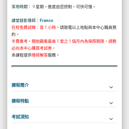
享用時期：
9 星期。進度由您控制，可快可慢。
課堂錄影導師：
Franco
在校免費試睇：首 1 小時
，請致電以上地點與本中心職員預
約。
半費重考。開始觀看最後 1 堂之 1 個月內為保障期限。請務
必向本中心購買考試券。
本課程提供
導師解答
服務。
課程簡介
keyboard_arrow_down
課程特點
keyboard_arrow_down
考試須知
keyboard_arrow_down