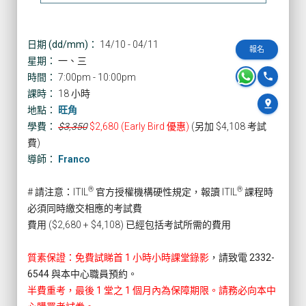
日期 (dd/mm)：
14/10 - 04/11
報名
星期：
一、三
phone
時間：
7:00pm - 10:00pm
課時：
18 小時
pin_drop
地點：
旺角
學費：
$3,350
$2,680 (Early Bird 優惠)
(另加 $4,108 考試
費)
導師：
Franco
®
®
# 請注意：ITIL
官方授權機構硬性規定，報讀 ITIL
課程時
必須同時繳交相應的考試費
費用 ($2,680 + $4,108) 已經包括考試所需的費用
質素保證：免費試睇首 1 小時小時課堂錄影
，請致電 2332-
6544 與本中心職員預約。
半費重考，最後 1 堂之 1 個月內為保障期限。請務必向本中