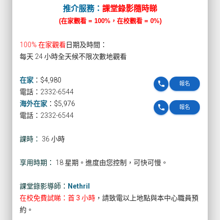
推介服務：
課堂錄影隨時睇
(在家觀看 = 100%，在校觀看 = 0%)
100% 在家觀看
日期及時間：
每天 24 小時全天候不限次數地觀看
在家
：
$4,980
phone
報名
電話：2332-6544
海外在家
：
$5,976
phone
報名
電話：2332-6544
課時：
36 小時
享用時期：
18 星期。進度由您控制，可快可慢。
課堂錄影導師：
Nethril
在校免費試睇：首 3 小時
，請致電以上地點與本中心職員預
約。