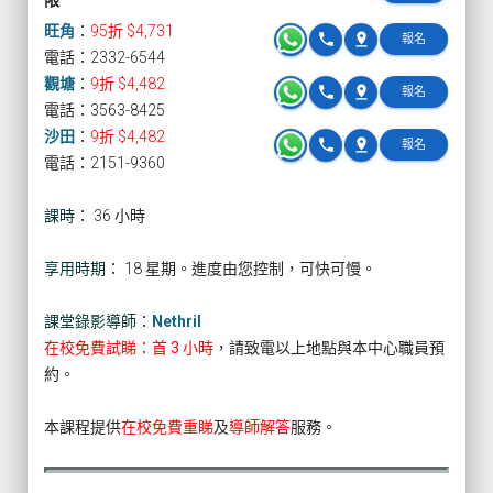
限
旺角
：
95折 $4,731
phone
pin_drop
報名
電話：2332-6544
觀塘
：
9折 $4,482
phone
pin_drop
報名
電話：3563-8425
沙田
：
9折 $4,482
phone
pin_drop
報名
電話：2151-9360
課時：
36 小時
享用時期：
18 星期。進度由您控制，可快可慢。
課堂錄影導師：
Nethril
在校免費試睇：首 3 小時
，請致電以上地點與本中心職員預
約。
本課程提供
在校免費重睇
及
導師解答
服務。