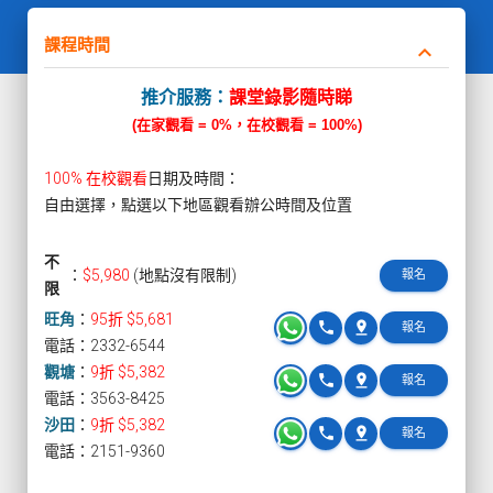
課程時間
keyboard_arrow_down
推介服務：
課堂錄影隨時睇
(在家觀看 = 0%，在校觀看 = 100%)
100% 在校觀看
日期及時間：
自由選擇，點選以下地區觀看辦公時間及位置
不
：
$5,980
(地點沒有限制)
報名
限
旺角
：
95折 $5,681
phone
pin_drop
報名
電話：2332-6544
觀塘
：
9折 $5,382
phone
pin_drop
報名
電話：3563-8425
沙田
：
9折 $5,382
phone
pin_drop
報名
電話：2151-9360