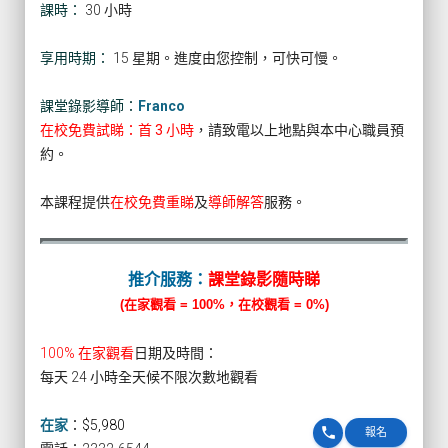
課時：
30 小時
享用時期：
15 星期。進度由您控制，可快可慢。
課堂錄影導師：
Franco
在校免費試睇：首 3 小時
，請致電以上地點與本中心職員預
約。
本課程提供
在校免費重睇
及
導師解答
服務。
推介服務：
課堂錄影隨時睇
(在家觀看 = 100%，在校觀看 = 0%)
100% 在家觀看
日期及時間：
每天 24 小時全天候不限次數地觀看
在家
：
$5,980
phone
報名