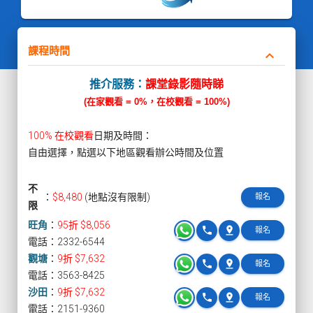
課程時間
keyboard_arrow_down
推介服務：
課堂錄影隨時睇
(在家觀看 = 0%，在校觀看 = 100%)
100% 在校觀看
日期及時間：
自由選擇，點選以下地區觀看辦公時間及位置
不
：
$8,480
(地點沒有限制)
報名
限
旺角
：
95折 $8,056
phone
pin_drop
報名
電話：2332-6544
觀塘
：
9折 $7,632
phone
pin_drop
報名
電話：3563-8425
沙田
：
9折 $7,632
phone
pin_drop
報名
電話：2151-9360