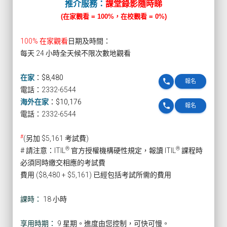
推介服務：
課堂錄影隨時睇
(在家觀看 = 100%，在校觀看 = 0%)
100% 在家觀看
日期及時間：
每天 24 小時全天候不限次數地觀看
在家
：
$8,480
phone
報名
電話：2332-6544
海外在家
：
$10,176
phone
報名
電話：2332-6544
#
(另加 $5,161 考試費)
®
®
# 請注意：ITIL
官方授權機構硬性規定，報讀 ITIL
課程時
必須同時繳交相應的考試費
費用 ($8,480 + $5,161) 已經包括考試所需的費用
課時：
18 小時
享用時期：
9 星期。進度由您控制，可快可慢。