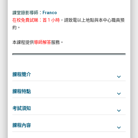
課堂錄影導師：
Franco
在校免費試睇：首 1 小時
，請致電以上地點與本中心職員預
約。
本課程提供
導師解答
服務。
課程簡介
keyboard_arrow_down
課程特點
keyboard_arrow_down
考試須知
keyboard_arrow_down
課程內容
keyboard_arrow_down