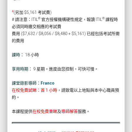
#
(另加 $5,161 考試費)
®
®
# 請注意：ITIL
官方授權機構硬性規定，報讀 ITIL
課程時
必須同時繳交相應的考試費
費用 ($7,632 / $8,056 / $8,480 + $5,161) 已經包括考試所需
的費用
課時：
18 小時
享用時期：
9 星期。進度由您控制，可快可慢。
課堂錄影導師：
Franco
在校免費試睇：首 1 小時
，請致電以上地點與本中心職員預
約。
本課程提供
在校免費重睇
及
導師解答
服務。