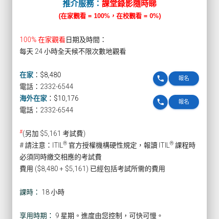
推介服務：
課堂錄影隨時睇
(在家觀看 = 100%，在校觀看 = 0%)
100% 在家觀看
日期及時間：
每天 24 小時全天候不限次數地觀看
在家
：
$8,480
phone
報名
電話：2332-6544
海外在家
：
$10,176
phone
報名
電話：2332-6544
#
(另加 $5,161 考試費)
®
®
# 請注意：ITIL
官方授權機構硬性規定，報讀 ITIL
課程時
必須同時繳交相應的考試費
費用 ($8,480 + $5,161) 已經包括考試所需的費用
課時：
18 小時
享用時期：
9 星期。進度由您控制，可快可慢。