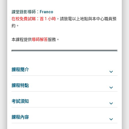
課堂錄影導師：
Franco
在校免費試睇：首 1 小時
，請致電以上地點與本中心職員預
約。
本課程提供
導師解答
服務。
課程簡介
keyboard_arrow_down
課程特點
keyboard_arrow_down
考試須知
keyboard_arrow_down
課程內容
keyboard_arrow_down