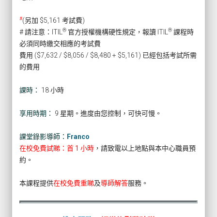
#
(另加 $5,161 考試費)
®
®
# 請注意：ITIL
官方授權機構硬性規定，報讀 ITIL
課程時
必須同時繳交相應的考試費
費用 ($7,632 / $8,056 / $8,480 + $5,161) 已經包括考試所需
的費用
課時：
18 小時
享用時期：
9 星期。進度由您控制，可快可慢。
課堂錄影導師：
Franco
在校免費試睇：首 1 小時
，請致電以上地點與本中心職員預
約。
本課程提供
在校免費重睇
及
導師解答
服務。