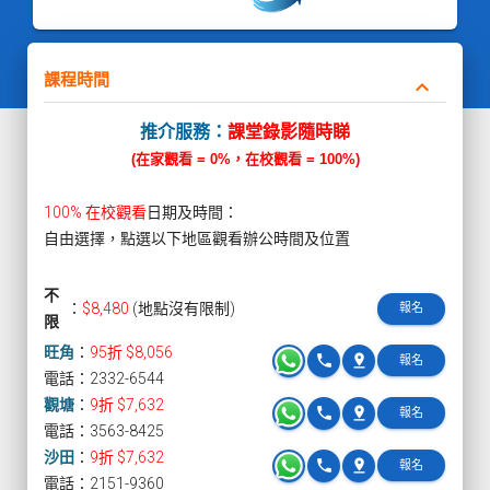
課程時間
keyboard_arrow_down
推介服務：
課堂錄影隨時睇
(在家觀看 = 0%，在校觀看 = 100%)
100% 在校觀看
日期及時間：
自由選擇，點選以下地區觀看辦公時間及位置
不
：
$8,480
(地點沒有限制)
報名
限
旺角
：
95折 $8,056
phone
pin_drop
報名
電話：2332-6544
觀塘
：
9折 $7,632
phone
pin_drop
報名
電話：3563-8425
沙田
：
9折 $7,632
phone
pin_drop
報名
電話：2151-9360