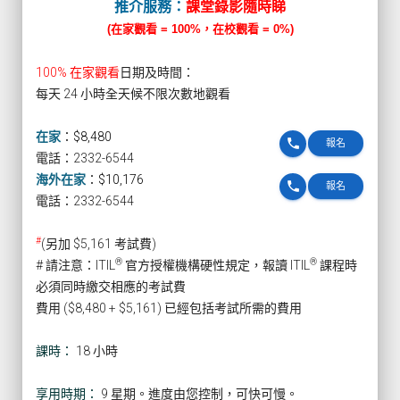
推介服務：
課堂錄影隨時睇
(在家觀看 = 100%，在校觀看 = 0%)
100% 在家觀看
日期及時間：
每天 24 小時全天候不限次數地觀看
在家
：
$8,480
phone
報名
電話：2332-6544
海外在家
：
$10,176
phone
報名
電話：2332-6544
#
(另加 $5,161 考試費)
®
®
# 請注意：ITIL
官方授權機構硬性規定，報讀 ITIL
課程時
必須同時繳交相應的考試費
費用 ($8,480 + $5,161) 已經包括考試所需的費用
課時：
18 小時
享用時期：
9 星期。進度由您控制，可快可慢。