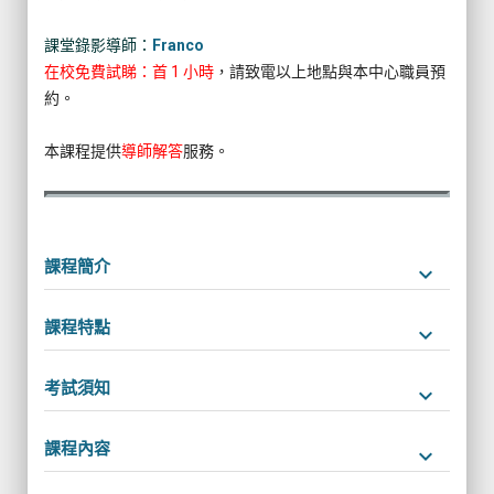
課堂錄影導師：
Franco
在校免費試睇：首 1 小時
，請致電以上地點與本中心職員預
約。
本課程提供
導師解答
服務。
課程簡介
keyboard_arrow_down
課程特點
keyboard_arrow_down
考試須知
keyboard_arrow_down
課程內容
keyboard_arrow_down