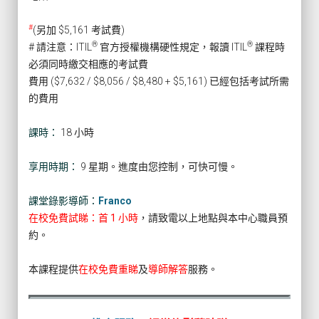
#
(另加 $5,161 考試費)
®
®
# 請注意：ITIL
官方授權機構硬性規定，報讀 ITIL
課程時
必須同時繳交相應的考試費
費用 ($7,632 / $8,056 / $8,480 + $5,161) 已經包括考試所需
的費用
課時：
18 小時
享用時期：
9 星期。進度由您控制，可快可慢。
課堂錄影導師：
Franco
在校免費試睇：首 1 小時
，請致電以上地點與本中心職員預
約。
本課程提供
在校免費重睇
及
導師解答
服務。