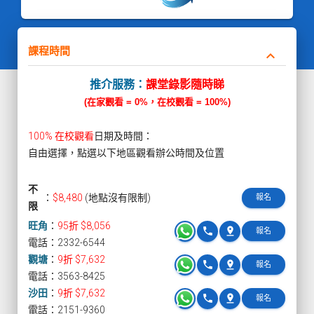
課程時間
keyboard_arrow_down
推介服務：
課堂錄影隨時睇
(在家觀看 = 0%，在校觀看 = 100%)
100% 在校觀看
日期及時間：
自由選擇，點選以下地區觀看辦公時間及位置
不
：
$8,480
(地點沒有限制)
報名
限
旺角
：
95折 $8,056
phone
pin_drop
報名
電話：2332-6544
觀塘
：
9折 $7,632
phone
pin_drop
報名
電話：3563-8425
沙田
：
9折 $7,632
phone
pin_drop
報名
電話：2151-9360